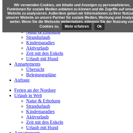
Wir verwenden Cookies, um Inhalte und Anzeigen zu personalisieren,
Funktionen für soziale Medien anbieten zu können und die Zugriffe auf uns
Website zu analysieren. Außerdem geben wir Informationen zu Ihrer Nutzu
unserer Website an unsere Partner für soziale Medien, Werbung und Analy
Ferien an der Nordsee
weiter. Wenn Sie die Webseite weiternutzen, stimmen Sie der Nutzung vo
Urlaub in Welt
Cookies zu.
Mehr erfahren
Ok
Natur & Erholung
Strandurlaub
Kinderparadies
Aktivurlaub
Zeit mit den Enkeln
Urlaub mit Hund
Appartements
Übersicht
Belegungspläne
Anfrage
Ferien an der Nordsee
Urlaub in Welt
Natur & Erholung
Strandurlaub
Kinderparadies
Aktivurlaub
Zeit mit den Enkeln
Urlaub mit Hund
Appartements