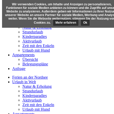
Wir verwenden Cookies, um Inhalte und Anzeigen zu personalisieren,
Funktionen für soziale Medien anbieten zu können und die Zugriffe auf uns
Website zu analysieren. Außerdem geben wir Informationen zu Ihrer Nutzu
unserer Website an unsere Partner für soziale Medien, Werbung und Analy
Ferien an der Nordsee
weiter. Wenn Sie die Webseite weiternutzen, stimmen Sie der Nutzung vo
Urlaub in Welt
Cookies zu.
Mehr erfahren
Ok
Natur & Erholung
Strandurlaub
Kinderparadies
Aktivurlaub
Zeit mit den Enkeln
Urlaub mit Hund
Appartements
Übersicht
Belegungspläne
Anfrage
Ferien an der Nordsee
Urlaub in Welt
Natur & Erholung
Strandurlaub
Kinderparadies
Aktivurlaub
Zeit mit den Enkeln
Urlaub mit Hund
Appartements